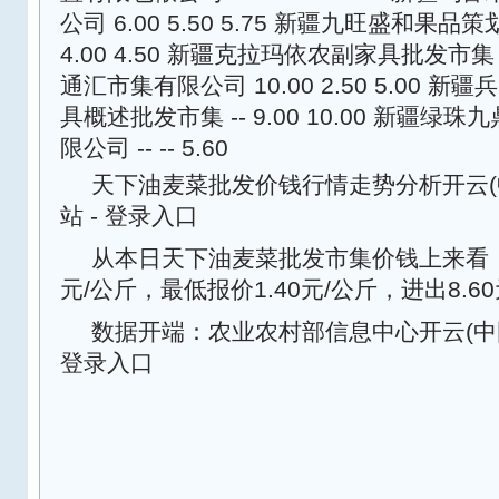
公司 6.00 5.50 5.75 新疆九旺盛和果品
4.00 4.50 新疆克拉玛依农副家具批发市集 5.0
通汇市集有限公司 10.00 2.50 5.00 
具概述批发市集 -- 9.00 10.00 新疆
限公司 -- -- 5.60
天下油麦菜批发价钱行情走势分析开云(中国
站 - 登录入口
从本日天下油麦菜批发市集价钱上来看，当
元/公斤，最低报价1.40元/公斤，进出8.6
数据开端：农业农村部信息中心开云(中国)K
登录入口