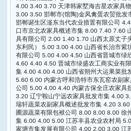
4.00 3.40 3.70 天津韩家墅海吉星农家具
3.00 3.50 邯郸市(馆陶)金凤禽蛋农贸批发市集 3
邯郸诞生区滏东当代农业措置有限公司 4.40 3
口市京北农家具概述市集 8.00 7.40 7.
具有限公司 2.00 1.40 1.70 山西太
东利民） 5.00 3.00 4.00 山西省长
有限公司 5.00 4.00 4.50 山西省晋
4.60 4.40 4.50 晋城市绿盛农工商实
集 4.00 4.00 4.00 山西省朔州大运果菜
5.60 6.00 内蒙古呼和浩特市东瓦窑农
公司 5.00 4.00 4.40 内蒙古保全庄农家具批
3.20 辽宁鞍山宁远农家具批发市集 4.00 3.
瑞轩蔬菜农副家具概述批发市集 4.20 3.60
圃源蔬菜有限包袱公司 8.00 8.00 8.0
集 6.00 4.00 5.00 江苏丰县农业农村局 5.0
家塘市集发展有限公司 4.00 2.00 3.0