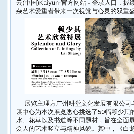
云(中国)Kaiyun·官方网站 - 登录入口，
杂艺术爱重者带来一次视觉与心灵的双重
展览主理方广州耕堂文化发展有限公司
谋中心为本次展览悉心挑选了50幅赖少其
水、花草以及书道等不同题材，旨在全面
众人的艺术竖立与精神风貌。其中，《白