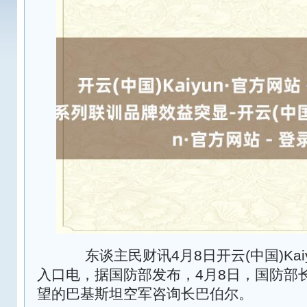
东谈主民财讯4月8日开云(中国)Kaiyu
入口电，据国防部发布，4月8日，国防部
望的巴基斯坦空军咨询长巴伯尔。