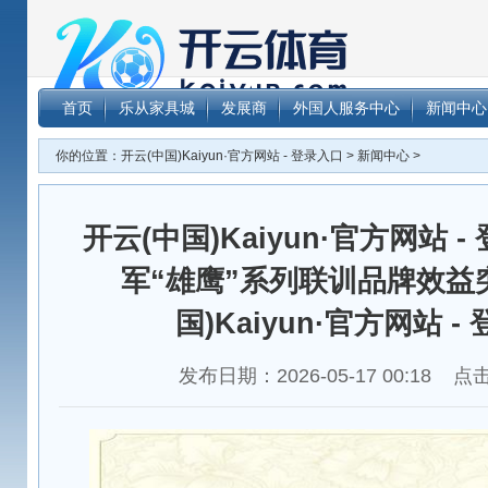
开云(中国)
首页
乐从家具城
发展商
外国人服务中心
新闻中心
训品牌效益突显-开云(中国
你的位置：
开云(中国)Kaiyun·官方网站 - 登录入口
>
新闻中心
>
开云(中国)Kaiyun·官方网站 
军“雄鹰”系列联训品牌效益突
国)Kaiyun·官方网站 -
发布日期：2026-05-17 00:18 