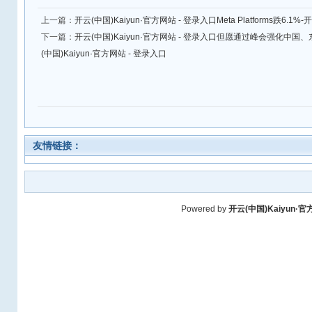
上一篇：
开云(中国)Kaiyun·官方网站 - 登录入口Meta Platforms跌6.1%
下一篇：
开云(中国)Kaiyun·官方网站 - 登录入口但愿通过峰会强化中
(中国)Kaiyun·官方网站 - 登录入口
友情链接：
Powered by
开云(中国)Kaiyun·官