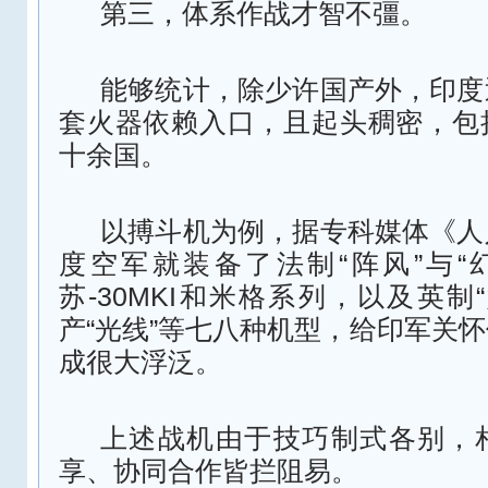
第三，体系作战才智不彊。
能够统计，除少许国产外，印度
套火器依赖入口，且起头稠密，包
十余国。
以搏斗机为例，据专科媒体《人
度空军就装备了法制“阵风”与“幻影
苏-30MKI和米格系列，以及英制
产“光线”等七八种机型，给印军关
成很大浮泛。
上述战机由于技巧制式各别，
享、协同合作皆拦阻易。