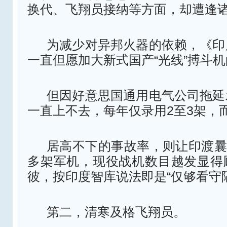
换代、飞翔员接纳等方面，却遭逢
为减少对异邦火器的依赖，《印
一直但愿加大新式国产“光线”搏斗
但因好意思国通用电气公司拖延
一直上不去，每年仅录用2至3架，
居高不下的事故率，则让印渡曩昔
多架军机，现役战机数目越发显得
彼，按印度智库说法即是“仅够看守
第二，清寒及格飞翔员。