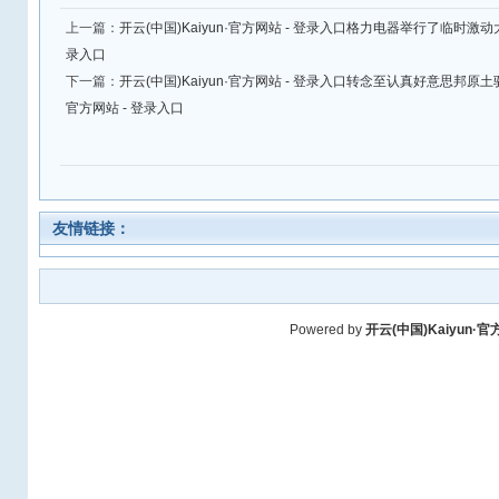
上一篇：
开云(中国)Kaiyun·官方网站 - 登录入口格力电器举行了临时激动大会
录入口
下一篇：
开云(中国)Kaiyun·官方网站 - 登录入口转念至认真好意思邦原土驻
官方网站 - 登录入口
友情链接：
Powered by
开云(中国)Kaiyun·官