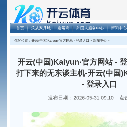
开云(中国)
首页
乐从家具城
发展商
外国人服务中心
新闻中心
谈主机-开云(中国)K
你的位置：
开云(中国)Kaiyun·官方网站 - 登录入口
>
新闻中心
>
开云(中国)Kaiyun·官方网站 
打下来的无东谈主机-开云(中国)Ka
- 登录入口
发布日期：2026-05-31 09:10 