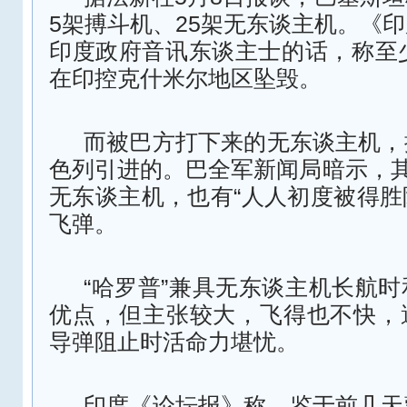
5架搏斗机、25架无东谈主机。《
印度政府音讯东谈主士的话，称至
在印控克什米尔地区坠毁。
而被巴方打下来的无东谈主机，
色列引进的。巴全军新闻局暗示，其
无东谈主机，也有“人人初度被得胜阻
飞弹。
“哈罗普”兼具无东谈主机长航
优点，但主张较大，飞得也不快，
导弹阻止时活命力堪忧。
印度《论坛报》称，鉴于前几天