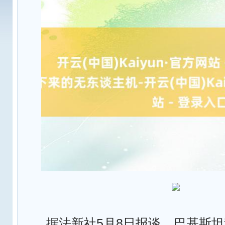
据法新社5月8日报谈，巴基斯