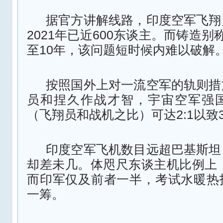
据官方讲解线路，印度空军飞翔
2021年已近600东谈主。而铸造
至10年，该问题短时候内难以破解
按照国外上对一流空军的轨则措
员和捏久作战才智，宇宙空军强
（飞翔员和战机之比）可达2:1以致3
印度空军飞机数目远超巴基斯坦
却差未几。体咫尺东谈主机比例上，巴
而印军仅及前者一半，考试水暖热
一筹。