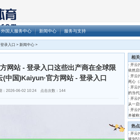
开云(中国)Kaiyun·官方网站 - 登
外国人服务中心
新闻中心
服务与支持
平庸存在-开云(中国)Kaiyun·官方网站 - 登录
- 登录入口
>
新闻中心
>
相关
·
开云(
n·官方网站 - 登录入口这些出产商在全球限
依然启
·
开云(
中国)Kaiyun·官方网站 - 登录入口
死心（
·
开云(
：2026-06-02 10:24 点击次数：144
的当代活
·
开云(
从一启
·
开云(
本被称为
热点
·
开云(
规划5