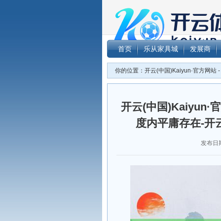
首页
乐从家具城
发展商
内
你的位置：
开云(中国)Kaiyun·官方网站 
开云(中国)Kaiyu
度内平庸存在-开云(
发布日期