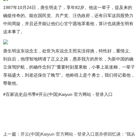
1987年10月24日，唐生明走了，享年82岁。他这一辈子，提及来的
确挺传奇的。能在国民党、共产党、汪伪政府，还有日军这四股势力
中间周旋，并且还齐能让他们心甘宁愿地罩着他，算计也就唐生明有
这本事了。
唐生明这东说念主，处世为东说念主照实没得挑，特性好，重情义。
到自后，他理智地聘请了正义之路，愚弄我方的所长，为新中国的确
立保驾护航，的确作念到了“重要时刻显果敢，小事上装迷糊，一辈子
享福盛大，到老还保住了晚节”。他称得上是个勇士，我们得记着他，
尊敬他。
#百家说史品书季#开云(中国)Kaiyun·官方网站 - 登录入口
上一篇：
开云(中国)Kaiyun·官方网站 - 登录入口居亦侨回忆谈：“我从