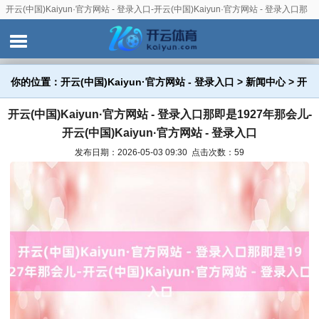
开云(中国)Kaiyun·官方网站 - 登录入口-开云(中国)Kaiyun·官方网站 - 登录入口那
即是1927年那会儿-开云(中国)Kaiyun·官方网站 - 登录入口
你的位置：
开云(中国)Kaiyun·官方网站 - 登录入口
>
新闻中心
> 开
开云(中国)Kaiyun·官方网站 - 登录入口那即是1927年那会儿-
云(中国)Kaiyun·官方网站 - 登录入口那即是1927年那会儿-开云(中
开云(中国)Kaiyun·官方网站 - 登录入口
国)Kaiyun·官方网站 - 登录入口
发布日期：2026-05-03 09:30 点击次数：59