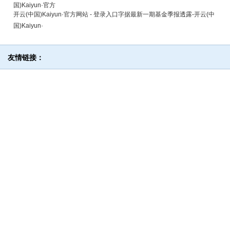
国)Kaiyun·官方
开云(中国)Kaiyun·官方网站 - 登录入口字据最新一期基金季报透露-开云(中
国)Kaiyun·
友情链接：