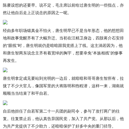
陈赓设想的还要早。说不定，毛主席以前给过唐生明的一些指点，亦
然让他自后走上正说念的原因之一呢。
经由多年职场锻真金不怕火，唐生明早已不是当年形态，他的想想田
地和政事觉醒齐有了大幅升迁。当初在汪精卫身边，四肢蒋介石安排
的“眼线”时，唐生明就仍是暗暗跟我党搭上了线。这主淌若因为，他
和唐生智两东说念主齐有着宽绰的胸宇，想要幸免“本族相残”的惨事
再发生。
唐生明拿定成见要站到光明的一边后，就暗暗和哥哥唐生智所有，拉
拢了不少大官儿，像国军里的大将陈明和煦程潜，这样一来，湖南就
顺顺当当结束了和平自若。
自后他担任了自若军第二十一兵团的副司令，参与了攻打两广的往
复。往复禁止后，他认真告异国民党，加入了共产党。从那以后，他
为共产党提供了不少助力，还暗暗保护了好多中央的重门径导。