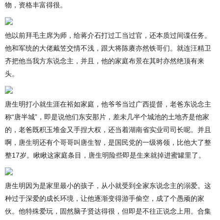
物，资格丰富得很。
他以前拜毛主席为师，给蒋介石打过工当过官，还本质过间谍任务。
他和军统的大佬戴笠交情不浅，跟大将陈赓亦然铁哥们。就连汪精卫
齐把他当我方东说念主，并且，他的家庭布景在其时亦然绝顶有来
头。
唐生明打小就生涯在裕如家庭，他爷爷当过广西提督，老爸东说念主
称“唐半城”，即是说他们东安那片，差未几半个城池的土地齐是他家
的，老爸既积玉堆金又手捏大权，还当着湖南省实业司司长呢。并且
啊，唐生明还有个哥哥叫唐生智，是国民党的一级将领，比他大了整
整17岁。瞅瞅这家庭条目，唐生明险些即是生来就掉进蜜罐里了。
唐生明因为是家里最小的孩子，从小就受到全家东说念主的溺爱。这
种过于深爱的成长环境，让他逐渐变得游手偷空，成了个愚顽的家
伙。他特殊爱玩，固然脑子贤达得很，但即是不往正说念上用。合集