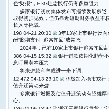
色“财报”，ESG理念践行仍有多重阻力
多家银行初次集体发布可握续发展叙述，
取得初步见效，但仍靠近短期财务收益不
长入等挑战。
198 04-21 20:30
3年13家上市银行反
酬“脱期支付+追索扣回”成常态
2024年，已有10家上市银行追索扣回
386 04-15 15:32
银行进款依期化趋势不
息叮属老本压力
将来进款利率或进一步下调。
12 472 04-13 23:10
积极加入稳市戎行
值升迁策动来袭
多家银行增握及估值升迁策动有望雄厚
心。
136 04-09 18:40
浙江三家银行盘货：宁