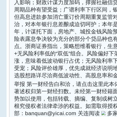
入影响；财政计谋力度加码，撑握社融信
周期品种有望受益；广谱利率下行区间，
但高息进款参加消亡重订价周期重复监管
治，对本年银行息差酿成迫切呵护；本年
年，计谋托下面，房地产、城投金钱风险
险表露息争决较为充分的部分个贷品种也
点。浙商证券指出，策略想维看银行，生
+无风险利率低的“双低”组合。风险偏好
涨，意味着低波动银行占优；无风险利率
受宠；风险评价雄厚，优先成就经济说明
选股想路详尽洽商低波动性、高股息率和
举报 第一财经告白和洽，请点击这里此本
著述权归第一财经扫数。未经第一财经籍
势加以使用，包括转载、摘编、复制或树
根究侵权者法律牵涉的权益。如需取得授
部：banquan@yicai.com 关连阅读
多家