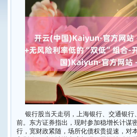
银行股当天走弱，上海银行、交通银行
前。东方证券指出，现时参加稳增长计谋
行，宽财政紧随，场所化债权贵提速，对