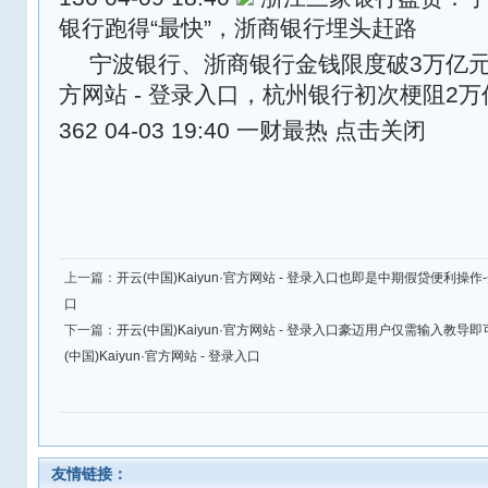
银行跑得“最快”，浙商银行埋头赶路
宁波银行、浙商银行金钱限度破3万亿元开云
方网站 - 登录入口，杭州银行初次梗阻2
362 04-03 19:40 一财最热 点击关闭
上一篇：
开云(中国)Kaiyun·官方网站 - 登录入口也即是中期假贷便利操作-开
口
下一篇：
开云(中国)Kaiyun·官方网站 - 登录入口豪迈用户仅需输入教
(中国)Kaiyun·官方网站 - 登录入口
友情链接：