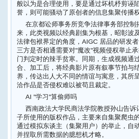
般以为是合理使用，要是通过坏机杼剪诬
誉，则可能骚动了原创者的信息集聚传播权
在京都讼师事务所竞争法律事务部控制
来，此类视频以经典剧集为根基，昭彰波
法律包袱界定的角度，AIGC 居品的研发
三方是否相通需要对"魔改"视频侵权举止
门判定时的辣手贫寒。同期，生成视频通
合、加工后，将经典影片原有叙事节拍与
养，传达出人大不同的情谊与寓意，其所
洽作品是否侵权难以被苟且裁定。
AI "学习"算偷师吗
西南政法大学民商法学院教授孙山告诉记者
子所使用的版权作品，主要来自集聚爬虫
通过模拟东谈主（集聚用户）的举止，自
并捏取所需数据的臆想机才略。