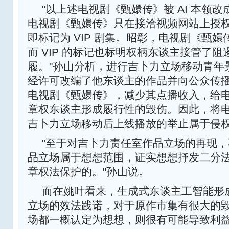
"以上述电视剧《甄嬛传》被 AI 本领
电视剧《甄嬛传》只在接洽视频网站上授权播
即标记为 VIP 剧集。昭彰，电视剧《甄
而 VIP 的标记也标明权柄东谈主接管了
履。"孙山分析，进行吉卜力立场移动青年
经许可改编了他东谈主的作品并向公众传
电视剧《甄嬛传》，减少其点播收入，给
章权东谈主形成履行性的毁伤。因此，将
吉卜力立场移动后上线播放的举止属于侵
"至于对吉卜力责任室作品立场的再现
品立场属于想想范围，证实想想抒发二分
章权法保护的。"孙山说。
而在姚叶看来，生成式东谈主工智能形
立场的效法践诺，对于原作市集有很大的
场都一概认定为想想，则很有可能导致利