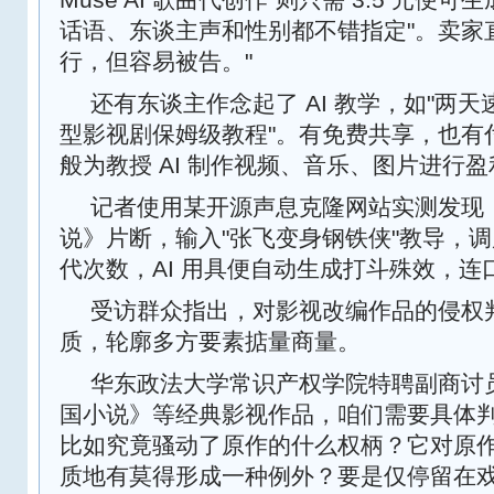
话语、东谈主声和性别都不错指定"。卖家
行，但容易被告。"
还有东谈主作念起了 AI 教学，如"两天速通 
型影视剧保姆级教程"。有免费共享，也有
般为教授 AI 制作视频、音乐、图片进行
记者使用某开源声息克隆网站实测发现
说》片断，输入"张飞变身钢铁侠"教导，
代次数，AI 用具便自动生成打斗殊效，连
受访群众指出，对影视改编作品的侵权
质，轮廓多方要素掂量商量。
华东政法大学常识产权学院特聘副商讨
国小说》等经典影视作品，咱们需要具体
比如究竟骚动了原作的什么权柄？它对原
质地有莫得形成一种例外？要是仅停留在