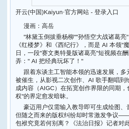
开云(中国)Kaiyun·官方网站 - 登录入口
漫画：高岳
"林黛玉倒拔垂杨柳""孙悟空大战诸葛亮"
《红楼梦》和《西纪行》，而是 AI 本领"
日，一段"赛文奥特曼版诸葛亮"短视频在
弄：" AI 把经典玩坏了！"
跟着东谈主工智能本领的迅速发展，多
被催生，从影视二次创作、AI 歌手翻唱到绘
成内容（AIGC）在拓宽创作界限的同期，也
权"的界定愈发暗昧。
豪迈用户仅需输入教导即可生成绘图、
但随之而来的版权纠纷却时常激发争议—— 
包袱究竟若何别离？《法治日报》记者对