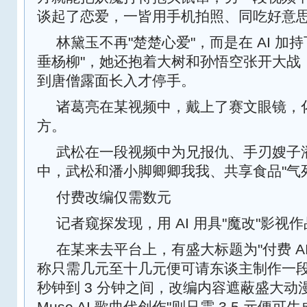
谈起了恋爱，一皆用手机拍照、同吃好意
林黛玉不再"楚楚心爱"，而是在 AI 加
垂杨柳"，她还抱着大树和孙悟空张开大战
到唐僧露面长入才停手。
诸葛亮在某视频中，戴上了赛文眼镜，
方。
武松在一段视频中为兄报仇、手刃嫂子
中，武松和潘小脚卿卿我我、共享食品"气死
付费改编仅需数元
记者窥探发现，用 AI 用具"魔改"影视
在某来去平台上，有盛大标题为"付费 AI
称只需几元至十几元便可请东谈主制作一段 A
秒钟到 3 分钟之间，改编内容遮蔽盛大动
Muse AI 歌曲代创作"则只需 3.5 元便