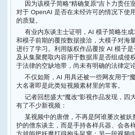
因为该模子简略"精确复原"吉卜力责任
对于 OpenAI 是否在未经许可的情况下
的质疑。
有业内东谈主士证明，AI 模子简略生
和模子前期的覆按数据接洽，大模子对海
进行了学习。利用版权作品覆按 AI 模子
及从集聚爬取内容用于数据库是否组成侵
于法律的空缺地带，尚未有明确的法律定
不仅如斯，AI 用具还被一些网友用于"
大名著即是此类短视频素材里的常客。
记者回想盛大"魔改"影视作品发现，四
有了不少新视频：
某视频中的唐僧，不再是阿谁屡次被妖
护的僧东谈主，而是手持各样兵器、会各
方就能把妖魔打得抱头鼠窜；另一段视频